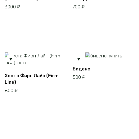
3000
₽
700
₽
Биденс
Хоста Фирн Лайн (Firm
500
₽
Line)
800
₽