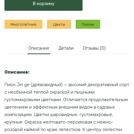
В корзину
Jin
ge
(древовидный)
Многолетние
Цветы
Пионы
Описание
Детали
Отзывы (0)
Описание:
Пион Jin ge (древовидный) — высокий декоративный сорт
с необычной тёплой окраской и пышными
густомахровыми цветками. Отличается продолжительным
цветением и эффектным внешним видом в садовых
композициях. Цветки шаровидные, густомахровые,
крупные. Окраска желтовато-персиковая с нежно-
розовой каймой по краю лепестков. К центру лепестки