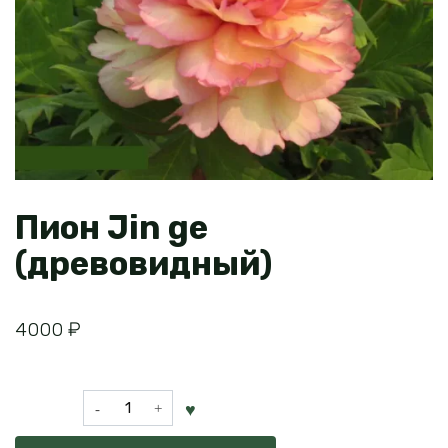
Пион Jin ge
(древовидный)
4000
₽
Количество
товара
Пион