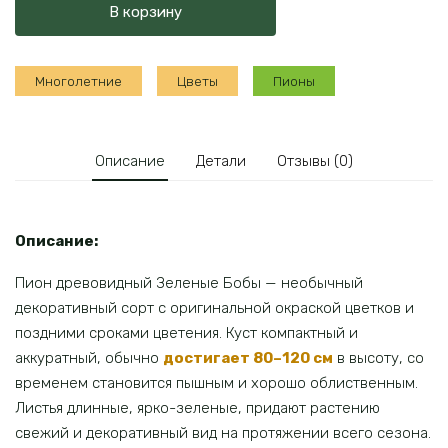
В корзину
древовидный
Зеленые
бобы
Многолетние
Цветы
Пионы
Описание
Детали
Отзывы (0)
Описание:
Пион древовидный Зеленые Бобы — необычный
декоративный сорт с оригинальной окраской цветков и
поздними сроками цветения. Куст компактный и
аккуратный, обычно
достигает 80–120 см
в высоту, со
временем становится пышным и хорошо облиственным.
Листья длинные, ярко-зеленые, придают растению
свежий и декоративный вид на протяжении всего сезона.