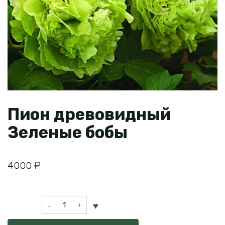
Пион древовидный
Зеленые бобы
4000
₽
Количество
товара
Пион