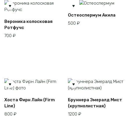
Остеоспермум Акила
Вероника колосковая
500
₽
Ротфучс
700
₽
Хоста Фирн Лайн (Firm
Бруннера Эмералд Мист
Line)
(крупнолистная)
800
₽
1200
₽