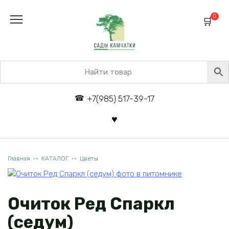
Перейти
к
0
содержанию
+7(985) 517-39-17
Главная
КАТАЛОГ
Цветы
Очиток Ред Спаркл
(седум)