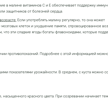
ие в малине витаминов С и Е обеспечивает поддержку имму
оли защитников от болезней сердца.
возрасте:
Если употреблять малину регулярно, то она может
 мозговых клеток и ухудшение памяти, спровоцированное во
м, что эти сладкие ягоды богаты флавоноидами, которые под
личии противопоказний. Подробнее с этой информацией можн
ми показателями урожайности. В среднем, с куста можно собр
е, насыщенного красного цвета. При созревании начинает тем