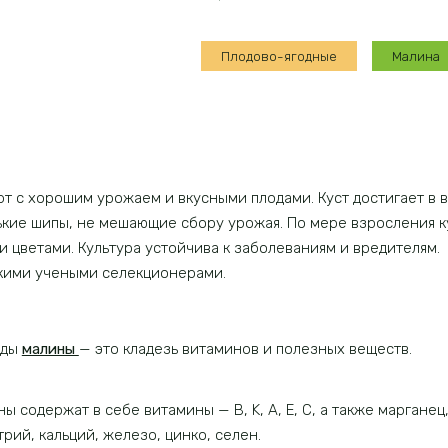
Плодово-ягодные
Малина
 с хорошим урожаем и вкусными плодами. Куст достигает в в
ькие шипы, не мешающие сбору урожая. По мере взросления к
 цветами. Культура устойчива к заболеваниям и вредителям.
скими учеными селекционерами.
оды
малины
— это кладезь витаминов и полезных веществ.
 содержат в себе витамины — B, K, A, E, C, а также марганец,
трий, кальций, железо, цинко, селен.