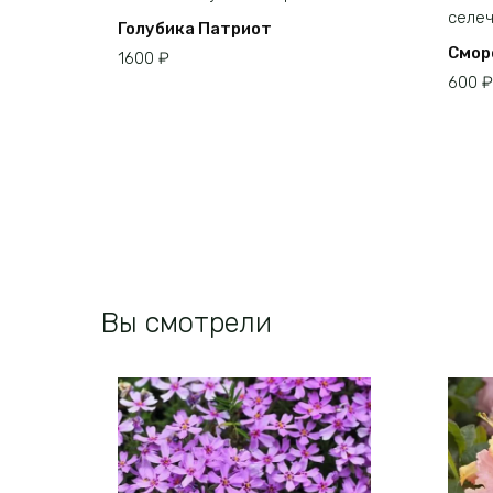
Голубика Патриот
Смор
1600
₽
600
₽
Этот
товар
имеет
несколько
вариаций.
Опции
можно
выбрать
на
Вы смотрели
странице
товара.