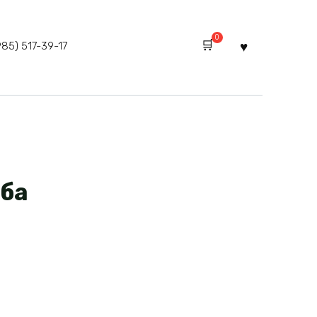
0
985) 517-39-17
ба