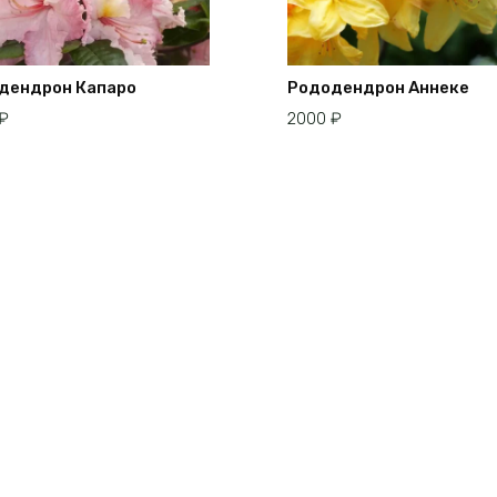
дендрон Капаро
Рододендрон Аннеке
₽
2000
₽