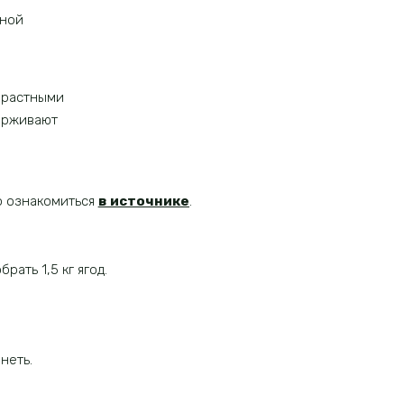
нной
зрастными
держивают
о ознакомиться
в источнике
.
ать 1,5 кг ягод.
неть.