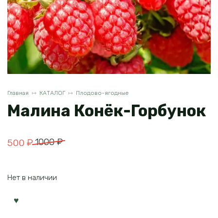
Главная
КАТАЛОГ
Плодово-ягодные
Малина Конёк-Горбунок
Первоначальная
Текущая
1000
₽
500
₽
цена
цена:
составляла
500 ₽.
Нет в наличии
1000 ₽.