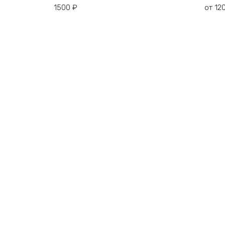
1500
₽
от
12