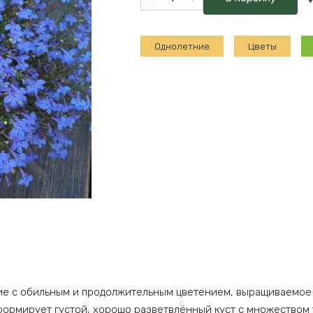
товара
Лобелия
вегетативная
Однолетние
Цветы
в
ассортименте
ие с обильным и продолжительным цветением, выращиваемое
ормирует густой, хорошо разветвлённый куст с множеством т