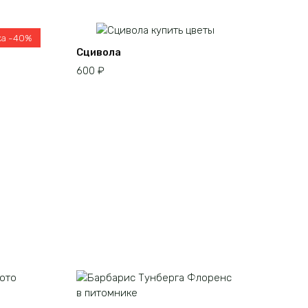
ка -40%
Сцивола
600
₽