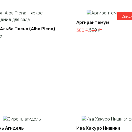
Скид
Аргирантемум
Альба Плена (Alba Plena)
Первоначальная
Текущая
300
₽
500
₽
цена
цена:
₽
составляла
300 ₽.
500 ₽.
нь Агидель
Ива Хакуро Нишики