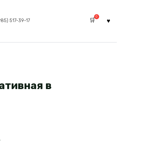
0
985) 517-39-17
ативная в