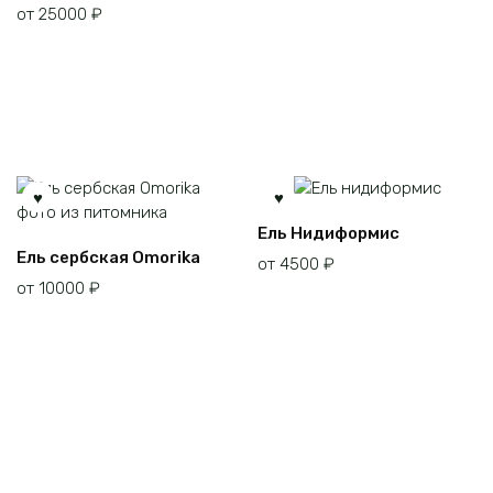
от
25000
₽
несколько
вариаций.
Опции
можно
выбрать
на
странице
товара.
Этот
Ель Нидиформис
Этот
товар
Ель сербская Omorika
от
4500
₽
товар
имеет
от
10000
₽
имеет
несколько
несколько
вариаций.
вариаций.
Опции
Опции
можно
можно
выбрать
выбрать
на
на
странице
странице
товара.
товара.