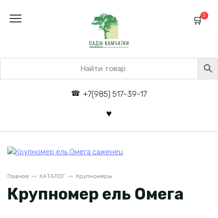
Перейти
к
0
содержанию
+7(985) 517-39-17
Главная
КАТАЛОГ
Крупномеры
Крупномер ель Омега