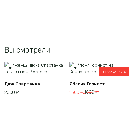
вариаций.
Опции
можно
выбрать
на
странице
товара.
Вы смотрели
Скидка -17%
Дюк Спартанка
Яблоня Горнист
Первоначальная
Текущая
2000
₽
1500
₽
1800
₽
цена
цена:
составляла
1500 ₽.
1800 ₽.