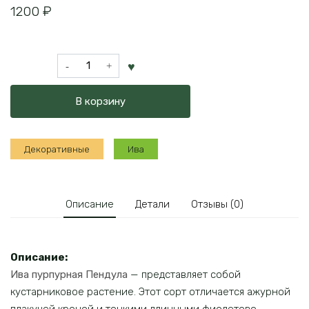
1200
₽
Количество
товара
Ива
В корзину
пурпурная
Пендула
Декоративные
Ива
Описание
Детали
Отзывы (0)
Описание:
Ива пурпурная Пендула
— представляет собой
кустарниковое растение. Этот сорт отличается ажурной