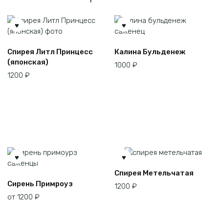
Этот
Спирея Литл Принцесс
Калина Бульденеж
товар
(японская)
1000
₽
имеет
1200
₽
несколько
вариаций.
Опции
можно
выбрать
на
странице
товара.
Спирея Метельчатая
Этот
Сирень Примроуз
1200
₽
товар
от
1200
₽
имеет
несколько