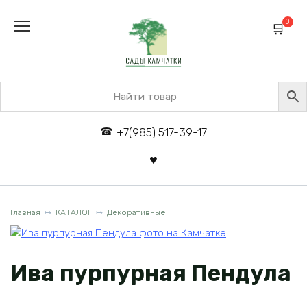
Перейти
к
0
содержанию
+7(985) 517-39-17
Главная
КАТАЛОГ
Декоративные
Ива пурпурная Пендула