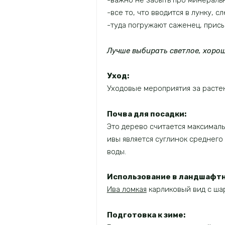
-важно не забыть про минеральн
-все то, что вводится в лунку, с
-туда погружают саженец, прис
Лучше выбирать светлое, хорош
Уход:
Уходовые мероприятия за растен
Почва для посадки:
Это дерево считается максимал
ивы является суглинок среднег
воды.
Использование в ландшафтн
Ива ломкая
карликовый вид с ша
Подготовка к зиме: