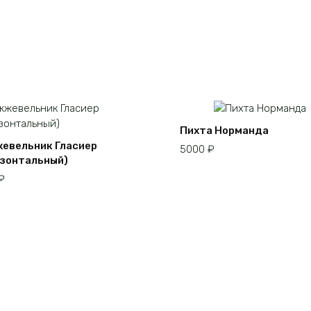
Пихта Норманда
евельник Гласиер
5000
₽
изонтальный)
₽