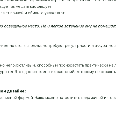
ые комплексы, под каждый корень требуется около 300 грамм
ледует вымешать как следует;
ыпают почвой и обильно увлажняют.
о освещенное место. Но и легкое затенение ему не помешае
ием не столь сложны, но требуют регулярности и аккуратнос
ьно неприхотливым, способным произрастать практически на 
о уровня. Это одно из немногих растений, которому не стра
ом дизайне:
ровидной формой. Чаще можно встретить в виде живой изгоро