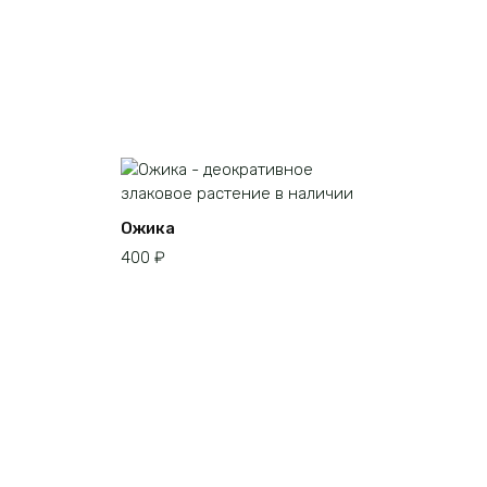
Ожика
400
₽