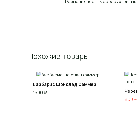
Разновидность морозоустойчив
Похожие товары
Барбарис Шоколад Саммер
Чере
1500
₽
Перво
Теку
800
цена
цена:
соста
800 ₽
1200 ₽