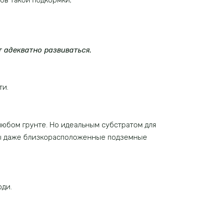
ов такой подкормки;
т адекватно развиваться.
ти.
любом грунте. Но идеальным субстратом для
шны даже близкорасположенные подземные
ди.