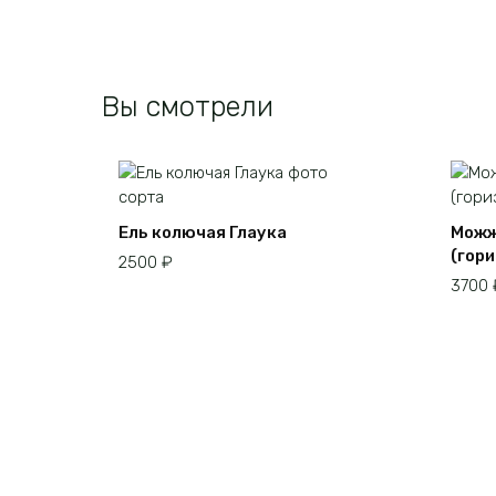
Вы смотрели
Ель колючая Глаука
Можж
(гор
2500
₽
3700