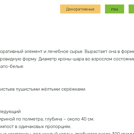
ломкая
Декоративные
Ива
оративный элемент и лечебное сырье. Вырастает она в форме
овидную форму. Диаметр кроны-шара во взрослом состоянии 
вато-белые.
 листьев пушистыми жёлтыми серёжками.
следующий:
риной по полметра, глубина – около 40 см;
компост в одинаковых пропорциях;