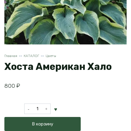
Главная
КАТАЛОГ
Цветы
Хоста Американ Хало
800
₽
Количество
товара
Хоста
В корзину
Американ