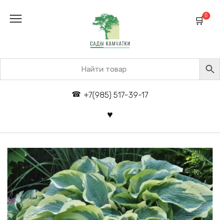
Перейти
к
0
содержанию
+7(985) 517-39-17