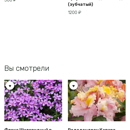
товар
(зубчатый)
имеет
1200
₽
несколько
вариаций.
Опции
можно
выбрать
на
странице
товара.
Вы смотрели