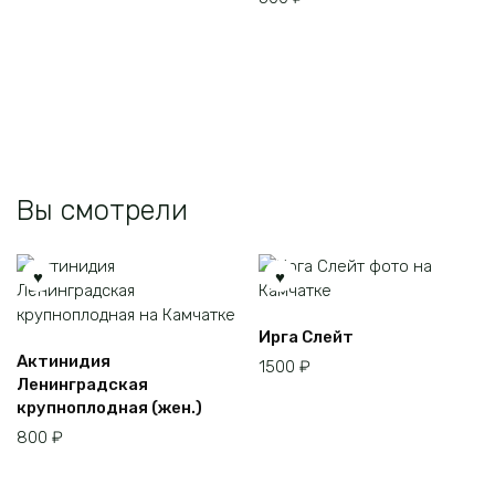
вариаций.
Опции
можно
выбрать
на
странице
товара.
Вы смотрели
Ирга Слейт
Этот
Актинидия
1500
₽
товар
Ленинградская
имеет
крупноплодная (жен.)
несколько
800
₽
вариаций.
Опции