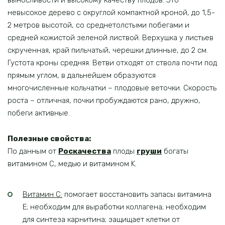
выносливости и высокому качеству плодов. Это
невысокое дерево с округлой компактной кроной, до 1,5-
2 метров высотой, со среднетолстыми побегами и
средней кожистой зеленой листвой. Верхушка у листьев
скрученная, край пильчатый, черешки длинные, до 2 см.
Густота кроны средняя. Ветви отходят от ствола почти под
прямым углом, в дальнейшем образуются
многочисленные кольчатки – плодовые веточки. Скорость
роста – отличная, почки пробуждаются рано, дружно,
побеги активные.
Полезные свойства:
По данным от
Роскачества
плоды
груши
богаты
витамином C, медью и витамином K.
Витамин C:
помогает восстановить запасы витамина
E; необходим для выработки коллагена; необходим
для синтеза карнитина; защищает клетки от