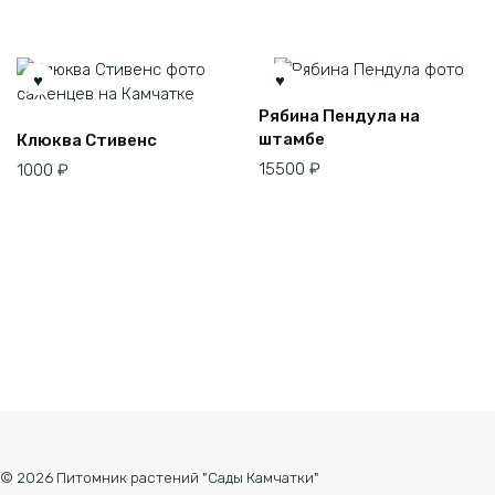
можно
выбрать
на
странице
товара.
Рябина Пендула на
штамбе
Клюква Стивенс
15500
₽
1000
₽
© 2026 Питомник растений "Сады Камчатки"