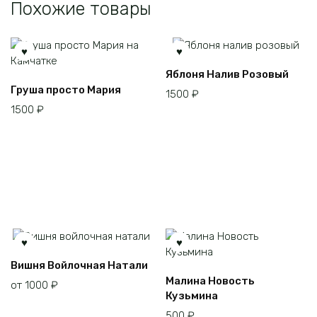
Похожие товары
Этот
Яблоня Налив Розовый
товар
Груша просто Мария
1500
₽
имеет
1500
₽
несколько
вариаций.
Опции
можно
выбрать
на
странице
товара.
Этот
Вишня Войлочная Натали
товар
Малина Новость
от
1000
₽
имеет
Кузьмина
несколько
500
₽