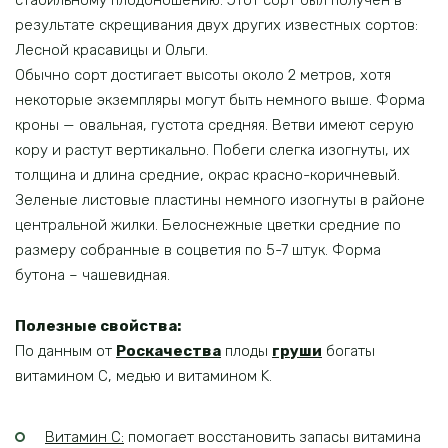
стабильному плодоношению. Этот сорт был получен в
результате скрещивания двух других известных сортов:
Лесной красавицы и Ольги.
Обычно сорт достигает высоты около 2 метров, хотя
некоторые экземпляры могут быть немного выше. Форма
кроны — овальная, густота средняя. Ветви имеют серую
кору и растут вертикально. Побеги слегка изогнуты, их
толщина и длина средние, окрас красно-коричневый.
Зеленые листовые пластины немного изогнуты в районе
центральной жилки. Белоснежные цветки средние по
размеру собранные в соцветия по 5-7 штук. Форма
бутона – чашевидная.
Полезные свойства:
По данным от
Роскачества
плоды
груши
богаты
витамином C, медью и витамином K.
Витамин C:
помогает восстановить запасы витамина