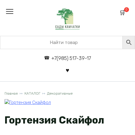
Перейти
к
0
содержанию
+7(985) 517-39-17
Главная
КАТАЛОГ
Декоративные
Гортензия Скайфол