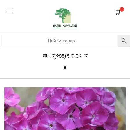
Перейти
к
0
содержанию
+7(985) 517-39-17