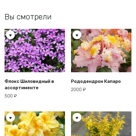
странице
товара.
Вы смотрели
Флокс Шиловидный в
Рододендрон Капаро
ассортименте
2000
₽
500
₽