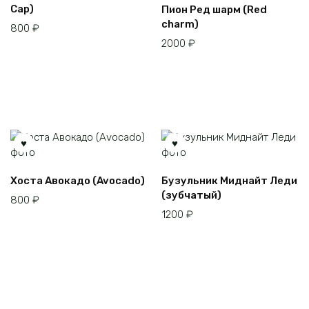
Cap)
Пион Ред шарм (Red
charm)
800
₽
2000
₽
Этот
Хоста Авокадо (Avocado)
Бузульник Миднайт Леди
товар
(зубчатый)
800
₽
имеет
1200
₽
несколько
вариаций.
Опции
можно
выбрать
на