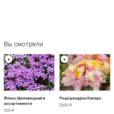
вариаций.
Опции
можно
выбрать
на
странице
товара.
Вы смотрели
Флокс Шиловидный в
Рододендрон Капаро
ассортименте
2000
₽
500
₽