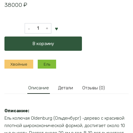
38000
₽
Количество
товара
Ель
В корзину
колючая
Oldenburg
Хвойные
Ель
Описание
Детали
Отзывы (0)
Описание:
Ель колючая Oldenburg (Ольденбург) -дерево с красивой
плотной ширококонической формой, достигает около 10