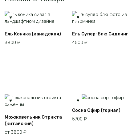
Ель Коника (канадская)
Ель Супер-Блю Сидлинг
3800
₽
4500
₽
Сосна Офир (горная)
Этот
Можжевельник Стрикта
5700
₽
товар
(китайский)
имеет
от
3800
₽
несколько