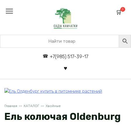
Перейти
к
0
содержанию
+7(985) 517-39-17
Главная
КАТАЛОГ
Хвойные
Ель колючая Oldenburg