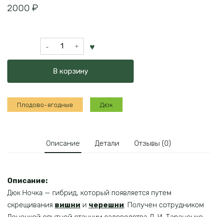
2000
₽
Количество
товара
Дюк
В корзину
Ночка
Плодово-ягодные
Дюк
Описание
Детали
Отзывы (0)
Описание:
Дюк Ночка — гибрид, который появляется путем
скрещивания
вишни
и
черешни
. Получен сотрудником