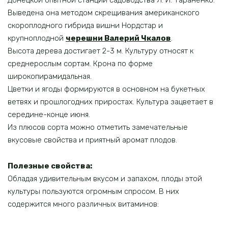
Донецкой опытной станции садоводства Л. И. Тараненко.
Выведена она методом скрещивания американского
скороплодного гибрида вишни Нордстар и
крупноплодной
черешни Валерий Чкалов
.
Высота дерева достигает 2-3 м. Культуру относят к
среднерослым сортам. Крона по форме
широкопирамидальная.
Цветки и ягоды формируются в основном на букетных
ветвях и прошлогодних приростах. Культура зацветает в
середине-конце июня.
Из плюсов сорта можно отметить замечательные
вкусовые свойства и приятный аромат плодов.
Полезные свойства:
Обладая удивительным вкусом и запахом, плоды этой
культуры пользуются огромным спросом. В них
содержится много различных витаминов: