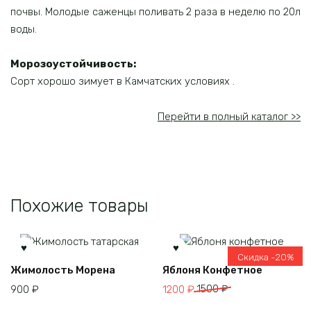
почвы. Молодые саженцы поливать 2 раза в неделю по 20л
воды.
Морозоустойчивость:
Сорт хорошо зимует в Камчатских условиях .
Перейти в полный каталог >>
Похожие товары
Скидка -20%
Этот
Жимолость Морена
Яблоня Конфетное
товар
Первоначальная
Текущая
900
₽
1200
₽
1500
₽
имеет
цена
цена:
несколько