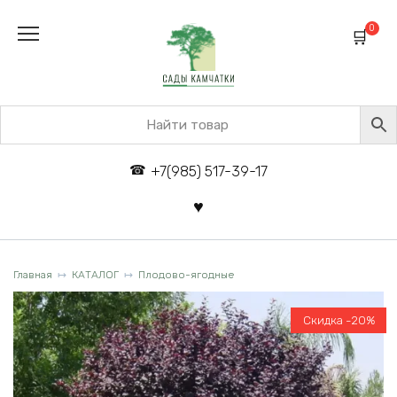
Перейти
к
0
содержанию
+7(985) 517-39-17
Главная
КАТАЛОГ
Плодово-ягодные
Скидка -20%