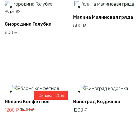
Малина Малиновая гряда
Смородина Голубка
500
₽
600
₽
Скидка -20%
Этот
Яблоня Конфетное
Виноград Кодрянка
товар
Первоначальная
Текущая
1200
₽
1500
₽
1200
₽
имеет
цена
цена:
несколько
составляла
1200 ₽.
вариаций.
1500 ₽.
Опции
можно