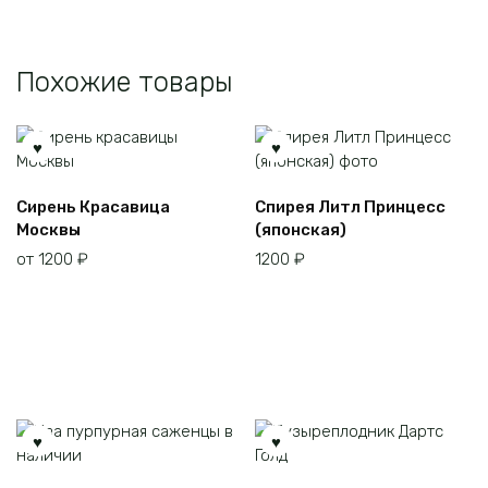
Похожие товары
Этот
Сирень Красавица
Спирея Литл Принцесс
товар
Москвы
(японская)
имеет
от
1200
₽
1200
₽
несколько
вариаций.
Опции
можно
выбрать
на
странице
товара.