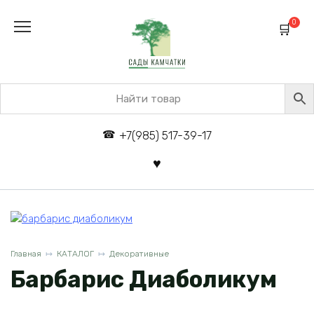
Перейти
к
0
содержанию
+7(985) 517-39-17
Главная
КАТАЛОГ
Декоративные
Барбарис Диаболикум