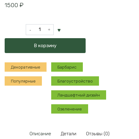
1500
₽
Количество
товара
Барбарис
В корзину
Диаболикум
Декоративные
Барбарис
Популярные
Благоустройство
Ландшафтный дизайн
Озеленение
Описание
Детали
Отзывы (0)