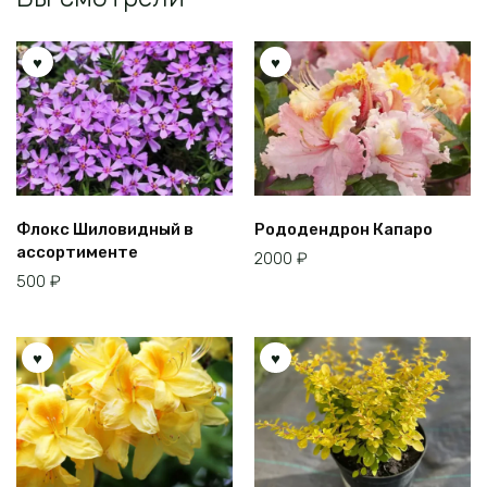
Флокс Шиловидный в
Рододендрон Капаро
ассортименте
2000
₽
500
₽