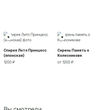
Этот
Спирея Литл Принцесс
Сирень Память о
товар
(японская)
Колесникове
имеет
1200
₽
от
1200
₽
несколько
вариаций.
Опции
можно
выбрать
на
странице
товара.
Вы смотрели