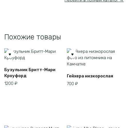
Перейти в полный каталог →
Похожие товары
Этот
Бузульник Бритт-Мари
товар
Кроуфорд
Гейхера низкорослая
имеет
1200
₽
700
₽
несколько
вариаций.
Опции
можно
выбрать
на
странице