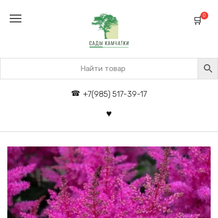
Перейти
к
0
содержанию
+7(985) 517-39-17