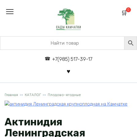
Перейти
к
0
содержанию
+7(985) 517-39-17
Главная
КАТАЛОГ
Плодово-ягодные
Актинидия
Ленинградская