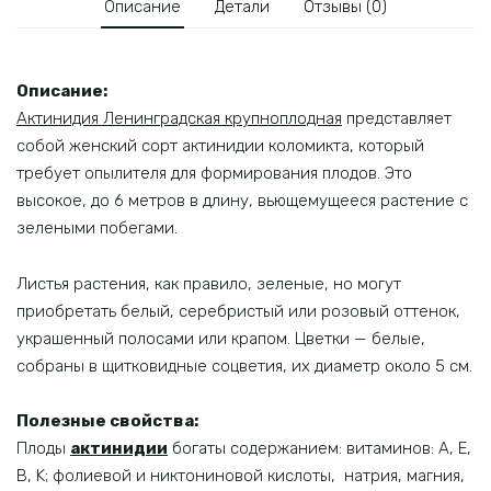
Описание
Детали
Отзывы (0)
Описание:
Актинидия Ленинградская крупноплодная
представляет
собой женский сорт актинидии коломикта, который
требует опылителя для формирования плодов. Это
высокое, до 6 метров в длину, вьющемущееся растение с
зелеными побегами.
Листья растения, как правило, зеленые, но могут
приобретать белый, серебристый или розовый оттенок,
украшенный полосами или крапом. Цветки — белые,
собраны в щитковидные соцветия, их диаметр около 5 см.
Полезные свойства:
Плоды
актинидии
богаты содержанием: витаминов: A, E,
B, K; фолиевой и никтониновой кислоты, натрия, магния,