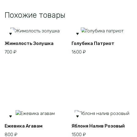
Похожие товары
Этот
Жимолость Золушка
Голубика Патриот
товар
700
₽
1600
₽
имеет
несколько
вариаций.
Опции
можно
выбрать
на
странице
товара.
Этот
Ежевика Агавам
Яблоня Налив Розовый
товар
800
₽
1500
₽
имеет