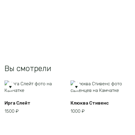
несколько
вариаций.
Опции
можно
выбрать
на
странице
товара.
Вы смотрели
Ирга Слейт
Клюква Стивенс
1500
₽
1000
₽