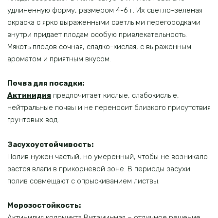
удлиненную форму, размером 4-6 г. Их светло-зеленая
окраска с ярко выраженными светлыми перегородками
внутри придает плодам особую привлекательность.
Мякоть плодов сочная, сладко-кислая, с выраженным
ароматом и приятным вкусом.
Почва для посадки:
Актинидия
предпочитает кислые, слабокислые,
нейтральные почвы и не переносит близкого присутствия
грунтовых вод.
Засухоустойчивость:
Полив нужен частый, но умеренный, чтобы не возникало
застоя влаги в прикорневой зоне. В периоды засухи
полив совмещают с опрыскиванием листвы.
Морозостойкость:
Актинидия коломикта Витаминная
– отличное решение