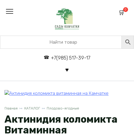
Перейти
к
0
содержанию
+7(985) 517-39-17
Главная
КАТАЛОГ
Плодово-ягодные
Актинидия коломикта
Витаминная