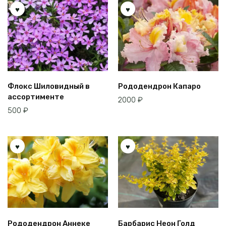
Флокс Шиловидный в
Рододендрон Капаро
ассортименте
2000
₽
500
₽
Рододендрон Аннеке
Барбарис Неон Голд