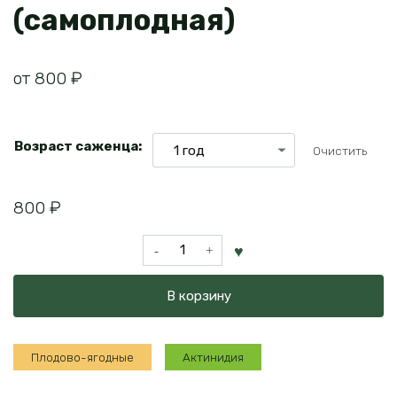
(самоплодная)
от
800
₽
Возраст саженца:
Очистить
800
₽
Количество
товара
Актинидия
В корзину
коломикта
Витаминная
(самоплодная)
Плодово-ягодные
Актинидия