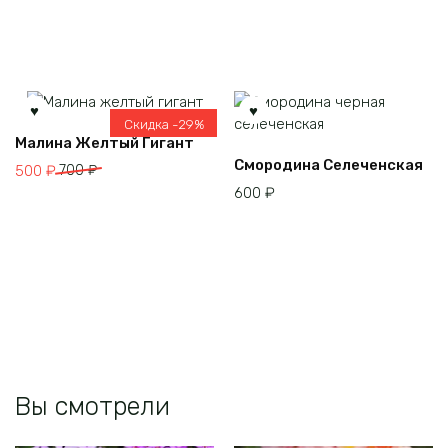
Скидка -29%
Малина Желтый Гигант
Смородина Селеченская
Первоначальная
Текущая
500
₽
700
₽
цена
цена:
600
₽
составляла
500 ₽.
700 ₽.
Вы смотрели